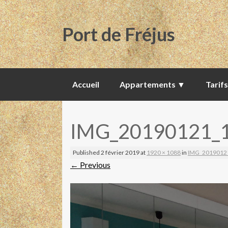
Port de Fréjus
Skip
Accueil
Appartements ▼
Tarifs
to
content
IMG_20190121_
Published
2 février 2019
at
1920 × 1088
in
IMG_2019012
←
Previous