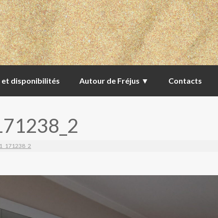
 et disponibilités
Autour de Fréjus ▼
Contacts
171238_2
1_171238_2